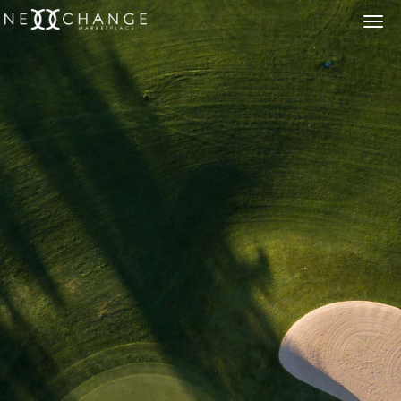
Togg
navi